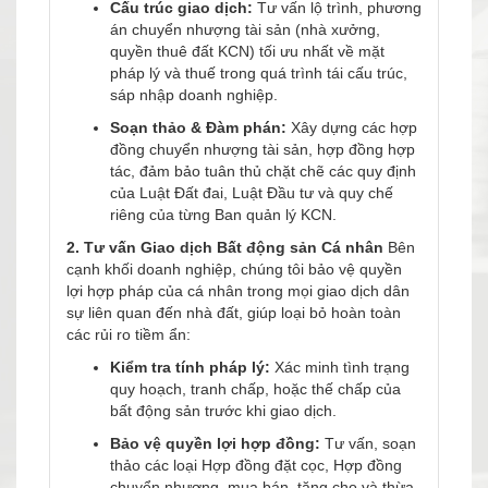
Cấu trúc giao dịch:
Tư vấn lộ trình, phương
án chuyển nhượng tài sản (nhà xưởng,
quyền thuê đất KCN) tối ưu nhất về mặt
pháp lý và thuế trong quá trình tái cấu trúc,
sáp nhập doanh nghiệp.
Soạn thảo & Đàm phán:
Xây dựng các hợp
đồng chuyển nhượng tài sản, hợp đồng hợp
tác, đảm bảo tuân thủ chặt chẽ các quy định
của Luật Đất đai, Luật Đầu tư và quy chế
riêng của từng Ban quản lý KCN.
2. Tư vấn Giao dịch Bất động sản Cá nhân
Bên
cạnh khối doanh nghiệp, chúng tôi bảo vệ quyền
lợi hợp pháp của cá nhân trong mọi giao dịch dân
sự liên quan đến nhà đất, giúp loại bỏ hoàn toàn
các rủi ro tiềm ẩn:
Kiểm tra tính pháp lý:
Xác minh tình trạng
quy hoạch, tranh chấp, hoặc thế chấp của
bất động sản trước khi giao dịch.
Bảo vệ quyền lợi hợp đồng:
Tư vấn, soạn
thảo các loại Hợp đồng đặt cọc, Hợp đồng
chuyển nhượng, mua bán, tặng cho và thừa