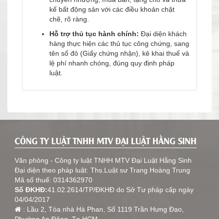
kế bất động sản với các điều khoản chặt
chẽ, rõ ràng.
Hỗ trợ thủ tục hành chính:
Đại diện khách
hàng thực hiện các thủ tục công chứng, sang
tên sổ đỏ (Giấy chứng nhận), kê khai thuế và
lệ phí nhanh chóng, đúng quy định pháp
luật.
CÔNG TY LUẬT TNHH MTV ĐẠI LUẬT HẰNG SINH
Văn phòng -
Công ty luật TNHH MTV Đại Luật Hằng Sinh
Đại diện theo pháp luật: Ths.Luật sư Trang Hoàng Trung
Mã số thuế: 0314362970
Số ĐKHĐ:
41.02.2614/TP/ĐKHĐ do Sở Tư pháp cấp ngày
04/04/2017
: Lầu 2, Tòa nhà Hà Phan, Số 1119 Trần Hưng Đạo,