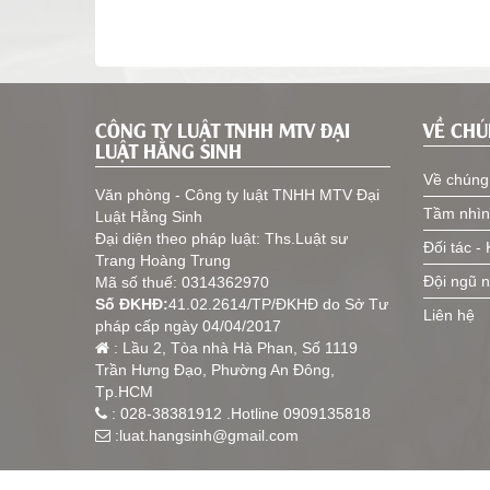
CÔNG TY LUẬT TNHH MTV ĐẠI
VỀ CHÚ
LUẬT HẰNG SINH
Về chúng 
Văn phòng -
Công ty luật TNHH MTV Đại
Tầm nhìn
Luật Hằng Sinh
Đại diện theo pháp luật: Ths.Luật sư
Đối tác -
Trang Hoàng Trung
Đội ngũ n
Mã số thuế: 0314362970
Số ĐKHĐ:
41.02.2614/TP/ĐKHĐ do Sở Tư
Liên hệ
pháp cấp ngày 04/04/2017
: Lầu 2, Tòa nhà Hà Phan, Số 1119
Trần Hưng Đạo, Phường An Đông,
Tp.HCM
: 028-38381912 .Hotline 0909135818
:luat.hangsinh@gmail.com