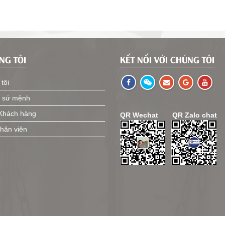
NG TÔI
KẾT NỐI VỚI CHÚNG TÔI
tôi
 sứ mệnh
 Khách hàng
QR Wechat
QR Zalo chat
hân viên