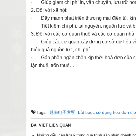
· Giúp giảm chi phí in, vận chuyển, lưu trữ ho
2. Đối với xã hội:
· Đẩy mạnh phát triển thương mại điện tử, kin
· Tiết kiệm chi phí, tài nguyên, nguồn lực và 
3. Đối với các cơ quan thuế và các cơ quan nhà 
· Giúp các cơ quan xây dựng cơ sở dữ liệu về ho
hiệu quả nguồn lực, chi phí
· Góp phần ngăn chặn kịp thời hoá đơn của các 
lận thuế, trốn thuế…
Tags:
越南电子发票
bắt buộc sử dụng hoá đơn điệ
BÀI VIẾT LIÊN QUAN
Những điều cần lưu ý trong quá trình sáp nhập doanh n