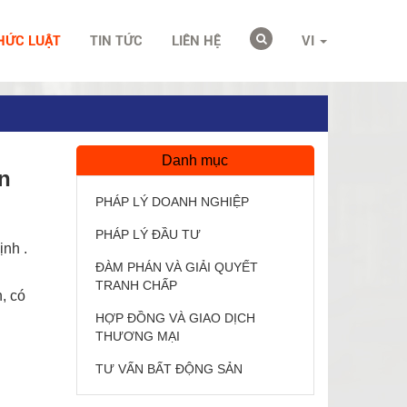
HỨC LUẬT
TIN TỨC
LIÊN HỆ
VI
Danh mục
n
PHÁP LÝ DOANH NGHIỆP
PHÁP LÝ ĐẦU TƯ
ịnh .
ĐÀM PHÁN VÀ GIẢI QUYẾT
TRANH CHẤP
, có
HỢP ĐỒNG VÀ GIAO DỊCH
THƯƠNG MẠI
TƯ VẤN BẤT ĐỘNG SẢN