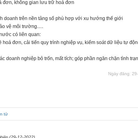
á đơn, không gian lưu trữ hoá đơn
h doanh trên nền tảng số phù hợp với xu hướng thế giới
bảo vệ môi trường….
nước có liên quan:
á đơn, cải tiến quy trình nghiệp vụ, kiểm soát dữ liệu tự độn
doanh nghiệp bỏ trốn, mất tích; góp phần ngăn chặn tình trạ
Ngày đăng: 29
n tử
(29-12-2022)
ghiệp